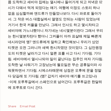
쯤 도착하고 세비야 집에는 열시에나 들어가게 되고 저녁은 12
시가 다돼서 먹게 되었다는 얘기. 여행에 이정도 스토리 하나
없음 심심할까봐 앤드류가 만들었나보다. 다시 파로로 돌아가
서. 그 작은 버스 대합실에서 열명도 안되는 사람이 있었는데
거기서 한국 커플을 만났다. 그래서 인사도 하고 몇시차타고
세비야에 가느냐했더니 자기네는 네시몇분이란다 그래서 우리
는 한시몇분차탄다 했더니 그커플이 아까 표살때 제일 빠른게
네시라던데 엥? 앤드류에게 말하고 확인해보니 우리가 샀던
티켓은 오전 그러니까 새벽 한시차였던 것이었다. 그 십만원정
도의 티켓은 날라가고 다시 얼른 표를 사고 다시 기다림. 기다
림. 세비야에서 열시나되야 일이 끝난다는 집주인 여자 기다림.
도착한 날 샤워기가 고장났는데 월요일은 무슨 공휴일이라 샤
워못하면서 기다림. 시에스타때문에 상점은 오후에 문을 정말
다 닫길래 또 기다림. (엥? 갑자기 세비야 얘기를 쓰고있냐)
-이제 포루투갈에서 스페인으로 넘어간다. 포루투갈은 한달뒤
에 포루토로 다시 간다.
Share
Email Post