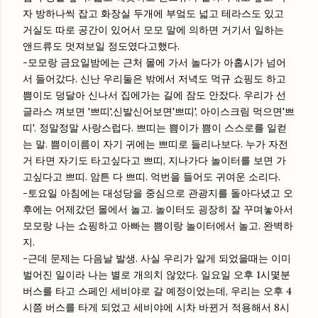
자 방하나씩 잡고 화장실 두개에 부엌도 넓고 테라스도 있고
거실도 따로 공간이 있어서 모모 말에 의하면 거기서 일하는
앤드류도 멋져보일 정도였다고했다.
-모모랑 금요일밤에는 근처 몰에 가서 놀다가 아홉시가 넘어
서 들어갔다. 신난 우리둘은 밖에서 저녁도 먹규 쇼핑도 하고
쁨이도 덩달아 신나서 집에가는 길에 잠도 안잤다. 우리가 선
글라스 껴보면 '쁘띠',신발신어보면'쁘띠', 아이스크림 먹으면'쁘
띠'. 정말정말 사랑스럽다. 쁘띠는 쁨이가 쁨이 스스로를 일컫
는 말. 쁨이이름이 자기 귀에는 쁘띠로 들리나보다. 누가 자전
거 타면 자기도 타고싶다고 쁘띠, 지나가다 놀이터를 보면 가
고싶다고 쁘띠. 암튼 다 쁘띠. 억번을 들어도 귀여운 소리다.
-토요일 아침에는 대성당을 중심으로 관광지를 돌아다녔고 오
후에는 어제갔던 몰에서 놀고. 놀이터도 굉장히 잘 꾸며놓아서
모모랑 나는 쇼핑하고 아빠는 쁨이랑 놀이터에서 놀고. 완벽하
지.
-근데 문제는 다음날 발생. 사실 우리가 알게 되었을때는 이미
벌어진 일이라 나는 별로 개의치 않았다. 일요일 오후 1시몇분
버스를 타고 스페인 세비야로 갈 예정이었는데, 우리는 오후 4
시쯤 버스를 타게 되었고 세비야에 시차 바뀐거 적용해서 8시