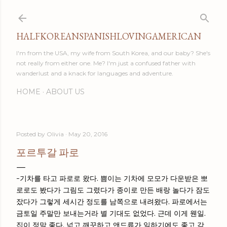
Skip to main content
HALFKOREANSPANISHLOVINGAMERICAN
I'm from the USA, my wife from South Korea, and our baby? She's
not really from either one. Me? I'm just a confused father with
wanderlust and a knack for languages and adventure.
HOME
ABOUT US
Posted by
Olivia
May 20, 2016
포르투갈 파로
-기차를 타고 파로로 왔다. 쁨이는 기차에 모모가 다운받은 뽀
로로도 봤다가 그림도 그렸다가 종이로 만든 배랑 놀다가 잠도
잤다가 그렇게 세시간 정도를 남쪽으로 내려왔다. 파로에서는
금토일 주말만 보내는거라 별 기대도 없었다. 근데 이게 웬일.
집이 정말 좋다. 넓고 깨끗하고 앤드류가 일하기에도 좋고 각